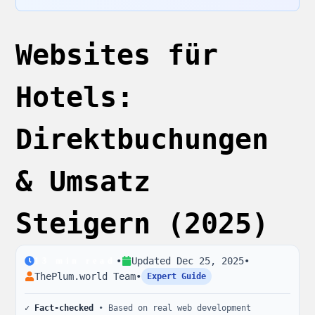
Websites für
Hotels:
Direktbuchungen
& Umsatz
Steigern (2025)
•
Updated
Dec 25, 2025
•
13
min read
ThePlum.world Team
•
Expert Guide
✓ Fact-checked
• Based on real web development