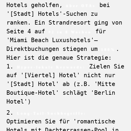
Hotels geholfen,
bei
über OTAs
'[Stadt] Hotels'-Suchen zu
ranken. Ein Strandresort ging von
Seite 4 auf
für
#2 in 8 Wochen
'Miami Beach Luxushotels'—
Direktbuchungen stiegen um
.
180%
Hier ist die genaue Strategie:
Zielen Sie
Hyper-lokale Keywords:
auf '[Viertel] Hotel' nicht nur
'[Stadt] Hotel' ab (z.B. 'Mitte
Boutique-Hotel' schlägt 'Berlin
Hotel')
Long-Tail-Suchbegriffe:
Optimieren Sie für 'romantische
Hotels mit Dachterrassen-Pool in